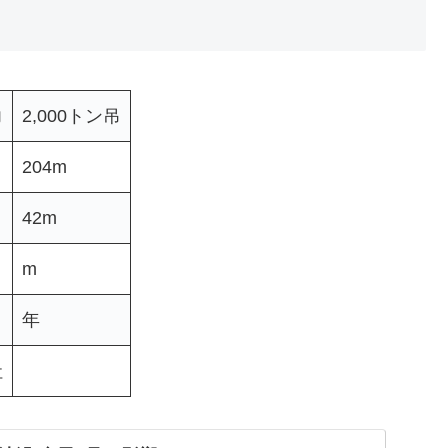
力
2,000トン吊
204m
42m
m
年
社