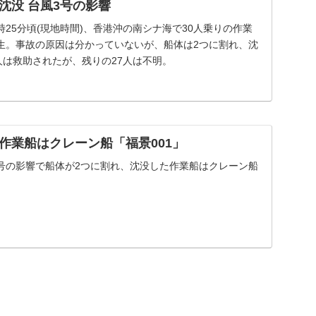
沈没 台風3号の影響
7時25分頃(現地時間)、香港沖の南シナ海で30人乗りの作業
生。事故の原因は分かっていないが、船体は2つに割れ、沈
人は救助されたが、残りの27人は不明。
作業船はクレーン船「福景001」
風3号の影響で船体が2つに割れ、沈没した作業船はクレーン船