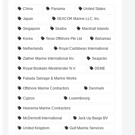
China
Panama
United States
Japan
SEACOR Marine LLC. Inc.
Singapore
Seafox
Marshall Islands
Korea
Teras Offshore Pte Ltd
Bahamas
Netherlands
Royal Caribbean International
Zakher Marine International Inc.
Seajacks
Royal Boskalis Westminster N.V.
DEME
Fukada Salvage & Marine Works
Offshore Marine Contractors
Denmark
Cyprus
Luxembourg
Heerema Marine Contractors
McDermott International
Jack Up Barge BV
United Kingdom
Gulf Marine Services