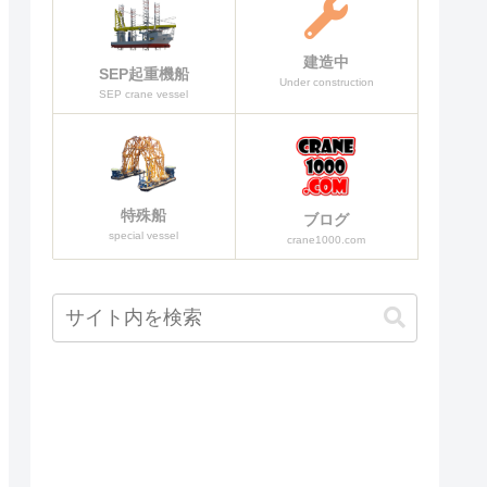
建造中
SEP起重機船
Under construction
SEP crane vessel
特殊船
ブログ
special vessel
crane1000.com