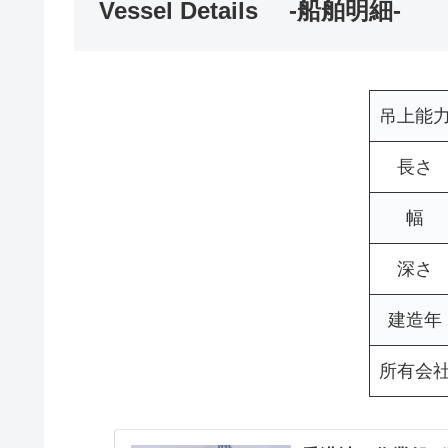
Vessel Details -船舶明細-
吊上能
長さ
幅
深さ
建造年
所有会