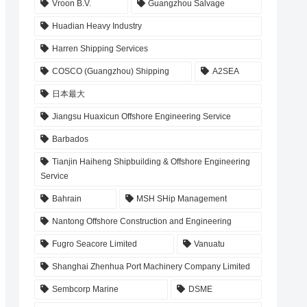
Vroon B.V.
Guangzhou Salvage
Huadian Heavy Industry
Harren Shipping Services
COSCO (Guangzhou) Shipping
A2SEA
日本最大
Jiangsu Huaxicun Offshore Engineering Service
Barbados
Tianjin Haiheng Shipbuilding & Offshore Engineering
Service
Bahrain
MSH SHip Management
Nantong Offshore Construction and Engineering
Fugro Seacore Limited
Vanuatu
Shanghai Zhenhua Port Machinery Company Limited
Sembcorp Marine
DSME