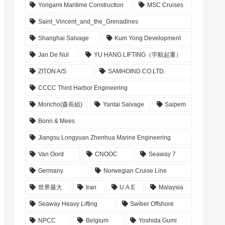
Yorigami Maritime Construction
MSC Cruises
Saint_Vincent_and_the_Grenadines
Shanghai Salvage
Kum Yong Development
Jan De Nul
YU HANG LIFTING（宇航起重）
ZITON A/S
SAMHOIND.CO.LTD.
CCCC Third Harbor Engineering
Moricho(森長組)
Yantai Salvage
Saipem
Bonn & Mees
Jiangsu Longyuan Zhenhua Marine Engineering
Van Oord
CNOOC
Seaway 7
Germany
Norwegian Cruise Line
世界最大
Iran
U.A.E
Malaysia
Seaway Heavy Lifting
Swiber Offshore
NPCC
Belgium
Yoshida Gumi