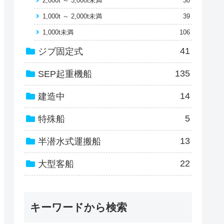
2,000t ～ 3,000t未満
30
1,000t ～ 2,000t未満
39
1,000t未満
106
41
ジブ固定式
135
SEP起重機船
14
建造中
5
特殊船
13
半潜水式運搬船
22
大型客船
キーワードから検索