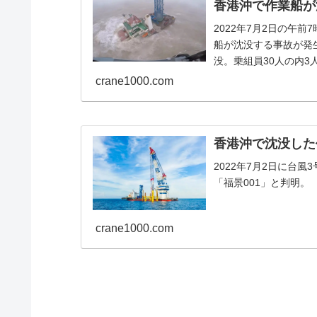
香港沖で作業船が
2022年7月2日の午前
船が沈没する事故が発
没。乗組員30人の内3
crane1000.com
香港沖で沈没した
2022年7月2日に台
「福景001」と判明。
crane1000.com