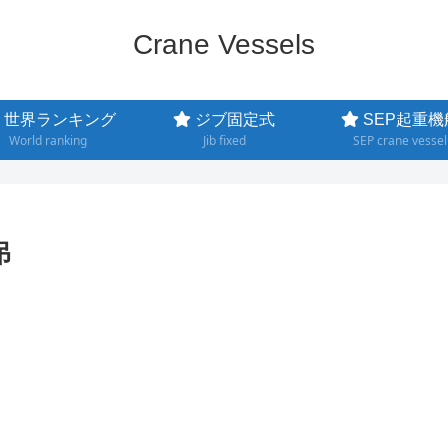
Crane Vessels
世界ランキング
ジブ固定式
SEP起重機
World ranking
Jib fixed
SEP crane vessel
吊