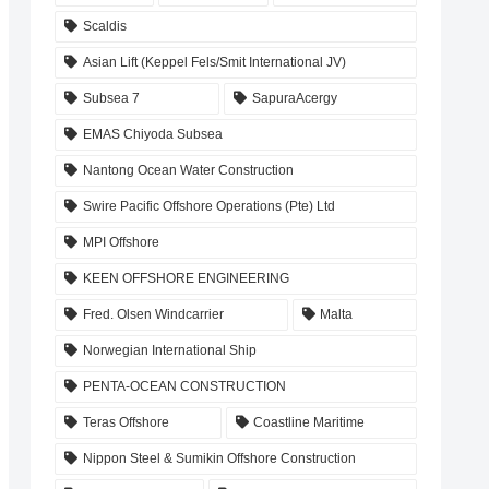
Scaldis
Asian Lift (Keppel Fels/Smit International JV)
Subsea 7
SapuraAcergy
EMAS Chiyoda Subsea
Nantong Ocean Water Construction
Swire Pacific Offshore Operations (Pte) Ltd
MPI Offshore
KEEN OFFSHORE ENGINEERING
Fred. Olsen Windcarrier
Malta
Norwegian International Ship
PENTA-OCEAN CONSTRUCTION
Teras Offshore
Coastline Maritime
Nippon Steel & Sumikin Offshore Construction