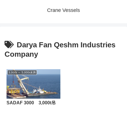
Crane Vessels
Darya Fan Qeshm Industries
Company
3,000t ～ 5,000t未満
SADAF 3000 3,000t吊