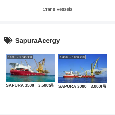
Crane Vessels
SapuraAcergy
3,000t ～ 5,000t未満
3,000t ～ 5,000t未満
SAPURA 3500 3,500t吊
SAPURA 3000 3,000t吊