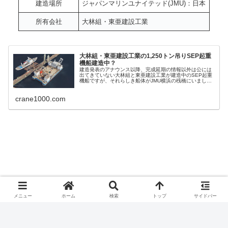
建造場所
ジャパンマリンユナイテッド(JMU)：日本
所有会社
大林組・東亜建設工業
大林組・東亜建設工業の1,250トン吊りSEP起重
機船建造中？
建造発表のアナウンス以降、完成延期の情報以外は公には
出てきていない大林組と東亜建設工業が建造中のSEP起重
機船ですが、それらしき船体がJMU横浜の桟橋にいまし
た。未確定情報です。
crane1000.com
メニュー
ホーム
検索
トップ
サイドバー