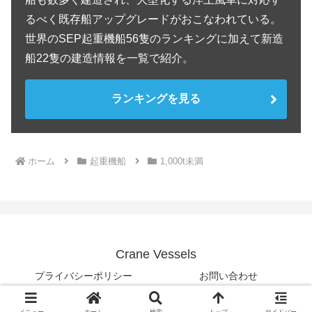
吊上能力
320トン吊
長さ
53.0m
幅
30.0m
深さ
5.0m
レグ長さ
75.0m
建造年
2020年
CCCC Third Harbor Engineering
所有会社
(中交第三航务工程局有限公司)