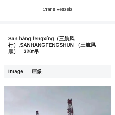
Crane Vessels
Sān háng fēngxíng（三航风
行）,SANHANGFENGSHUN （三航风
顺） 320t吊