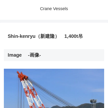
Crane Vessels
Shin-kenryu（新建隆） 1,400t吊