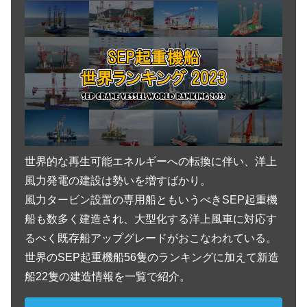
Vessel Details -船舶明細-
吊上能力
1,400トン吊