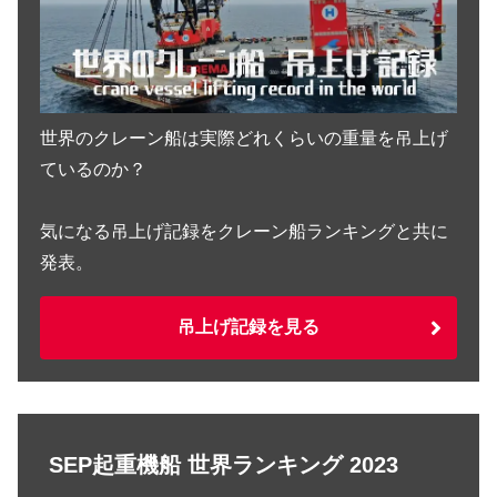
By
まも
– 投稿者自身による作品, パブリック・ドメイン,
Link