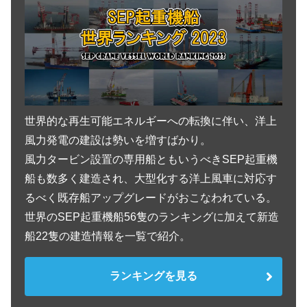
Vessel Details -船舶明細-
吊上能力
5,000トン吊
長さ
199.0m
幅
47.6m