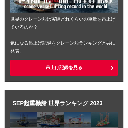
By
Erik van Os
,
Link