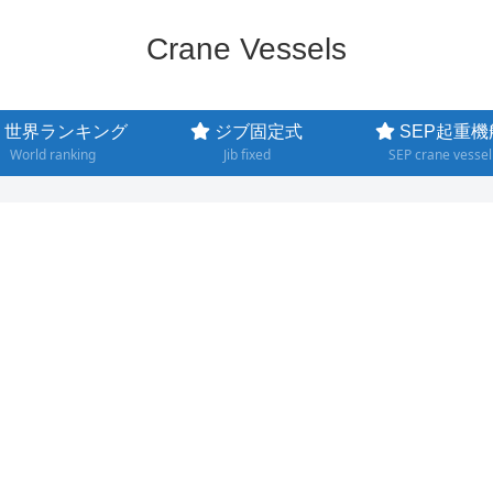
Crane Vessels
世界ランキング
ジブ固定式
SEP起重機
World ranking
Jib fixed
SEP crane vessel