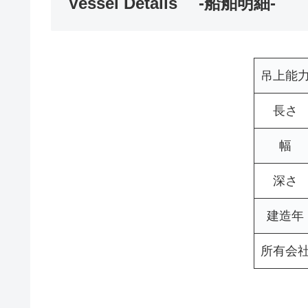
Vessel Details -船舶明細-
吊上能
長さ
幅
深さ
建造年
所有会