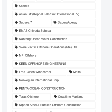
Scaldis
Asian Lift (Keppel Fels/Smit International JV)
Subsea 7
SapuraAcergy
EMAS Chiyoda Subsea
Nantong Ocean Water Construction
Swire Pacific Offshore Operations (Pte) Ltd
MPI Offshore
KEEN OFFSHORE ENGINEERING
Fred. Olsen Windcarrier
Malta
Norwegian International Ship
PENTA-OCEAN CONSTRUCTION
Teras Offshore
Coastline Maritime
Nippon Steel & Sumikin Offshore Construction