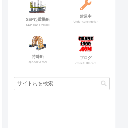
建造中
SEP起重機船
Under construction
SEP crane vessel
特殊船
ブログ
special vessel
crane1000.com