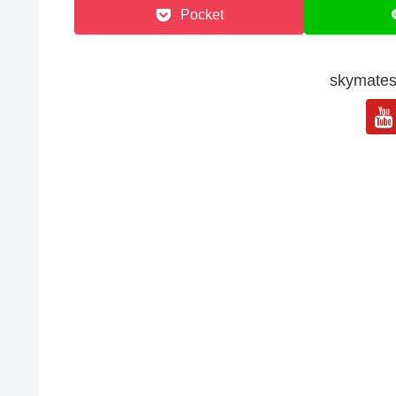
Pocket
skyma