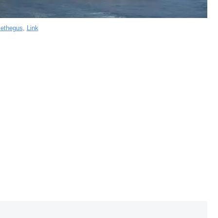
cethegus
,
Link