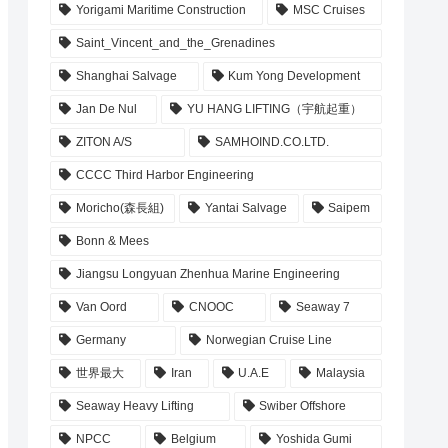
Yorigami Maritime Construction
MSC Cruises
Saint_Vincent_and_the_Grenadines
Shanghai Salvage
Kum Yong Development
Jan De Nul
YU HANG LIFTING（宇航起重）
ZITON A/S
SAMHOIND.CO.LTD.
CCCC Third Harbor Engineering
Moricho(森長組)
Yantai Salvage
Saipem
Bonn & Mees
Jiangsu Longyuan Zhenhua Marine Engineering
Van Oord
CNOOC
Seaway 7
Germany
Norwegian Cruise Line
世界最大
Iran
U.A.E
Malaysia
Seaway Heavy Lifting
Swiber Offshore
NPCC
Belgium
Yoshida Gumi