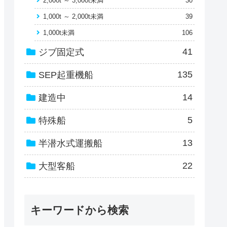
2,000t ～ 3,000t未満
30
1,000t ～ 2,000t未満
39
1,000t未満
106
41
ジブ固定式
135
SEP起重機船
14
建造中
5
特殊船
13
半潜水式運搬船
22
大型客船
キーワードから検索