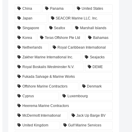
China
Panama
United States
Japan
SEACOR Marine LLC. Inc.
Singapore
Seafox
Marshall Islands
Korea
Teras Offshore Pte Ltd
Bahamas
Netherlands
Royal Caribbean International
Zakher Marine International Inc.
Seajacks
Royal Boskalis Westminster N.V.
DEME
Fukada Salvage & Marine Works
Offshore Marine Contractors
Denmark
Cyprus
Luxembourg
Heerema Marine Contractors
McDermott International
Jack Up Barge BV
United Kingdom
Gulf Marine Services