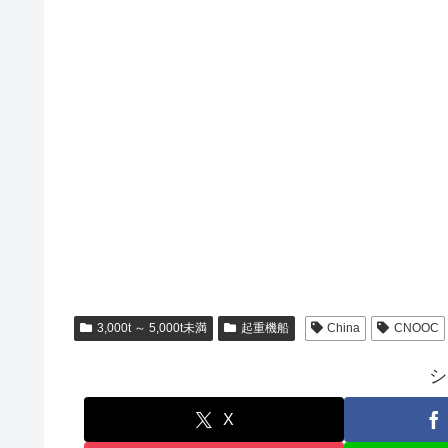
3,000t ～ 5,000t未満
起重機船
China
CNOOC
シ
X