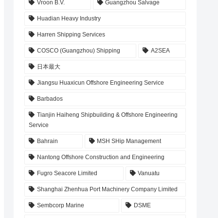
Vroon B.V.
Guangzhou Salvage
Huadian Heavy Industry
Harren Shipping Services
COSCO (Guangzhou) Shipping
A2SEA
日本最大
Jiangsu Huaxicun Offshore Engineering Service
Barbados
Tianjin Haiheng Shipbuilding & Offshore Engineering
Service
Bahrain
MSH SHip Management
Nantong Offshore Construction and Engineering
Fugro Seacore Limited
Vanuatu
Shanghai Zhenhua Port Machinery Company Limited
Sembcorp Marine
DSME