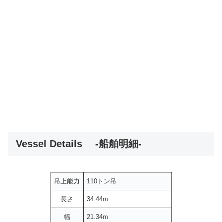
Vessel Details -船舶明細-
吊上能力
110トン吊
長さ
34.44m
幅
21.34m