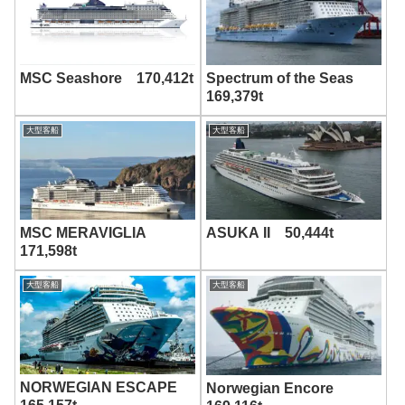
MSC Seashore 170,412t
Spectrum of the Seas
169,379t
大型客船
大型客船
MSC MERAVIGLIA
ASUKA II 50,444t
171,598t
大型客船
大型客船
NORWEGIAN ESCAPE
Norwegian Encore