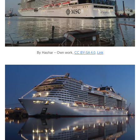
By Hashar – Own work,
CC BY-SA 4.0
,
Link