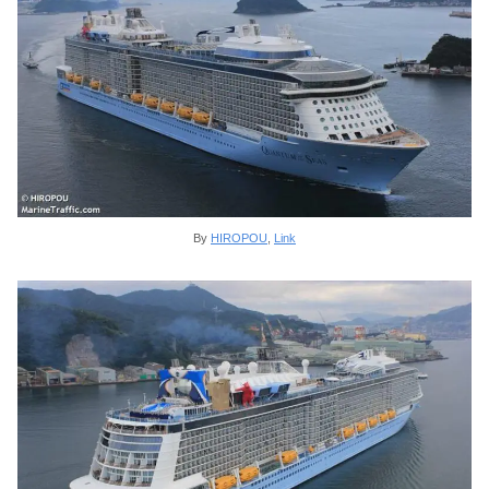
By
HIROPOU
,
Link