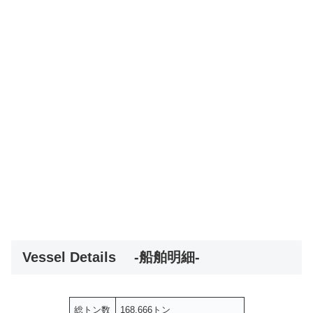
Vessel Details -船舶明細-
総トン数
168,666トン