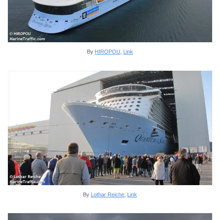
By
HIROPOU
,
Link
By
Lothar Reiche
,
Link