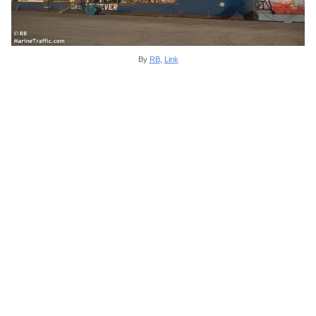
By
RB
,
Link