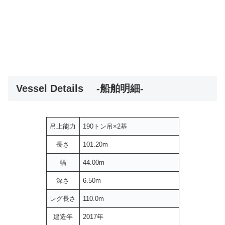
Vessel Details -船舶明細-
吊上能力
190トン吊×2基
長さ
101.20m
幅
44.00m
深さ
6.50m
レグ長さ
110.0m
建造年
2017年