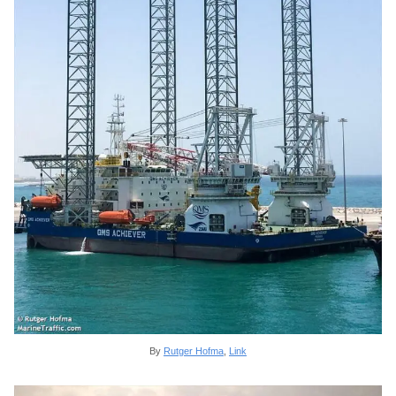
By
Rutger Hofma
,
Link