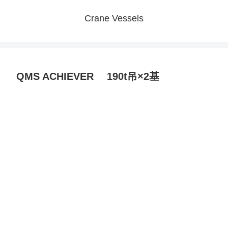
Crane Vessels
QMS ACHIEVER 190t吊×2基