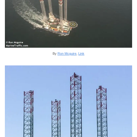
By
Ron Mcguire
,
Link