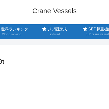
Crane Vessels
世界ランキング
ジブ固定式
SEP起重機
World ranking
Jib fixed
SEP crane vessel
9t