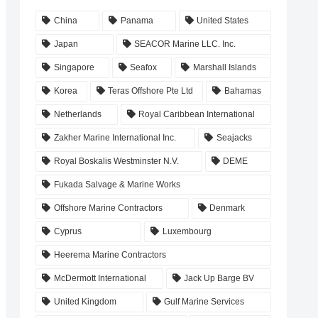
China
Panama
United States
Japan
SEACOR Marine LLC. Inc.
Singapore
Seafox
Marshall Islands
Korea
Teras Offshore Pte Ltd
Bahamas
Netherlands
Royal Caribbean International
Zakher Marine International Inc.
Seajacks
Royal Boskalis Westminster N.V.
DEME
Fukada Salvage & Marine Works
Offshore Marine Contractors
Denmark
Cyprus
Luxembourg
Heerema Marine Contractors
McDermott International
Jack Up Barge BV
United Kingdom
Gulf Marine Services