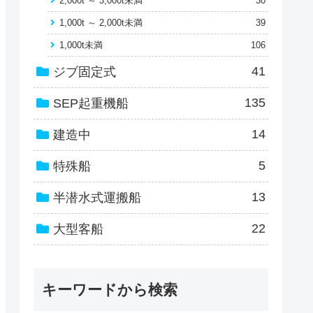
2,000t ～ 3,000t未満
30
1,000t ～ 2,000t未満
39
1,000t未満
106
41
ジブ固定式
135
SEP起重機船
14
建造中
5
特殊船
13
半潜水式運搬船
22
大型客船
キーワードから検索