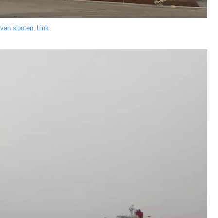
 van slooten
,
Link