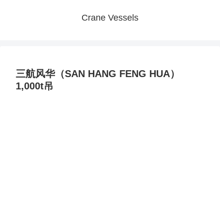
Crane Vessels
三航风华（SAN HANG FENG HUA）
1,000t吊